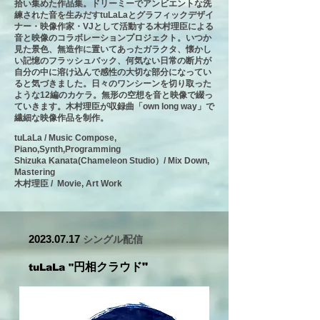
拾い集めた作品集。ドリーミーでアンビエントな洗
練された音を生みだすtuLaLaとグラフィックデザイ
ナー・映像作家・VJとして活動する木村理臣による
音と映像のコラボレーションプロジェクト。いつか
見た景色、無造作に置いてあったガラクタ、懐かし
い記憶のフラッシュバック、何気ない日常の断片が
自分の中に溶け込んで感性の大切な部分になってい
ると気づきました。日々のワンシーンを切り取った
ような12編のカケラ。無形の空想を音と映像で綴っ
ていきます。木村理臣が収録曲「own long way」で
繊細な映像作品を制作。
tuLaLa / Music Compose,
Piano,Synth,Programming
Shizuka Kanata(Chameleon Studio）/ Mix Down,
Mastering
木村理臣 / Movie, Art Work
2023.07
.17
シングル配信
円相クラウド"
tuLaLa "