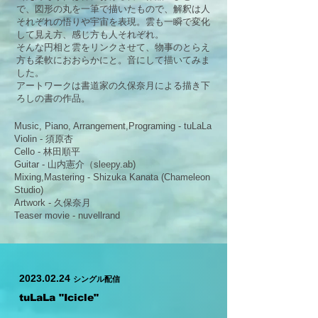
で、図形の丸を一筆で描いたもので、解釈は人
それぞれの悟りや宇宙を表現。雲も一瞬で変化
して見え方、感じ方も人それぞれ。
そんな円相と雲をリンクさせて、物事のとらえ
方も柔軟におおらかにと。音にして描いてみま
した。
アートワークは書道家の久保奈月による描き下
ろしの書の作品。
Music, Piano, Arrangement,Programing - tuLaLa
Violin - 須原杏
Cello - 林田順平
Guitar - 山内憲介（sleepy.ab)
Mixing,Mastering - Shizuka Kanata (Chameleon
Studio)
Artwork - 久保奈月
Teaser movie - nuvellrand
2023.02.24
シングル配信
tuLaLa "Icicle"