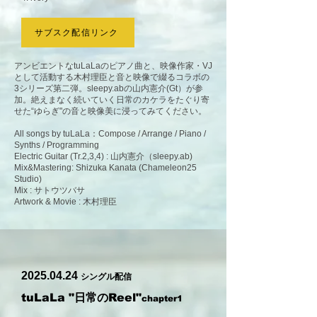
サブスク配信リンク
アンビエントなtuLaLaのピアノ曲と、映像作家・VJ
として活動する木村理臣と音と映像で綴るコラボの
3シリーズ第二弾。sleepy.abの山内憲介(Gt）が参
加。​絶えまなく続いていく日常のカケラをたぐり寄
せた“ゆらぎ"の音と映像美に浸ってみてください。
All songs by tuLaLa：Compose / Arrange / Piano /
Synths / Programming
Electric Guitar (Tr.2,3,4) : 山内憲介（sleepy.ab)
Mix&Mastering: Shizuka Kanata (Chameleon25
Studio)
Mix : サトウツバサ
Artwork & Movie : 木村理臣
2025.04.24
シングル配信
tuLaLa "日常のReel"
chapter1