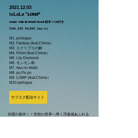
2021.12.03
LOMP"
tuLaLa "
ream Tale & Music Book 絵本＋CD付き
CHA_035 ¥4,000（tax in）
M1. prologue
M2. Fantasy (feat.Chima）
M3. エクリプスの解
M4. Prism (feat.Chima）
M5. Lily Diamond
M6. モンモン島
M7. Aka no Waltz
M8. po Po po
M9. LOMP (feat.Chima）
M10.epilogue
サブスク配信サイト
待望の新作！！空想の世界へ導く浮遊感あふれる
美しいエレクトロサウンド。tuLaLaの印象的なピ
アノやドリーミーで美しいエレクトリックサウン
ドが、空想の世界へと優しく導きます。全曲聴き
終えた後は映画を見終わったような気持ちになる