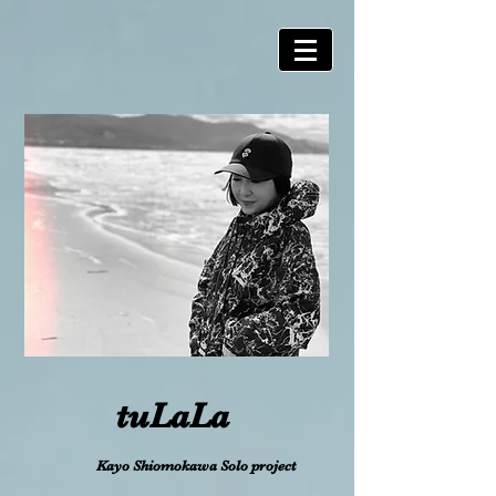
t
uLaLa
Kayo Shiomokawa Solo project