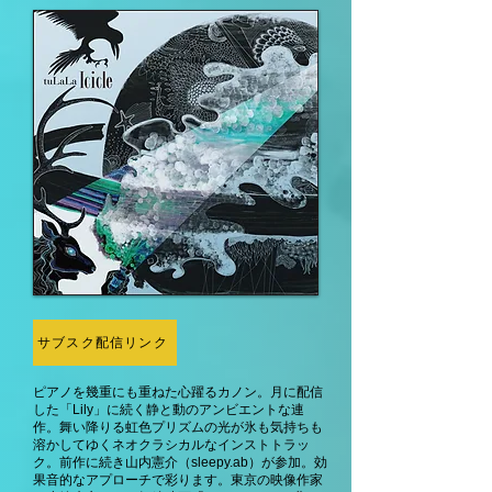
サブスク配信リンク
ピアノを幾重にも重ねた心躍るカノン。
月に配信
した「Lily」に続く静と動のアンビエントな連
作。舞い降りる虹色プリズムの光が氷も気持ちも
溶かしてゆくネオクラシカルなインストトラッ
ク。前作に続き山内憲介（sleepy.ab）が参加。効
果音的なアプローチで彩ります。東京の映像作家