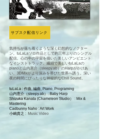
サブスク配信リンク
気持ちが落ち着くような深く幻想的なノクター
ン。
tuLaLaソロ作品として約三年ぶりのシングル
配信。心の中の宇宙を描いた美しいアンビエント
なインストトラック。繊細で美しいtuLaLaの
pianoと山内憲介（sleepy.ab）のHarpがかけあ
い、3DMixがより深みを帯びた世界へ誘う。深い
夜の時間にぴったりな神秘的なChill Sound。
tuLaLa : 作曲, 編曲, Piano, Programing
山内憲介（sleepy.ab）: Baby Harp
Shizuka Kanata (Chameleon Studio） : Mix &
Mastering
Cadbunny Naho : Art Work
​小嶋貴之 :
Music Video