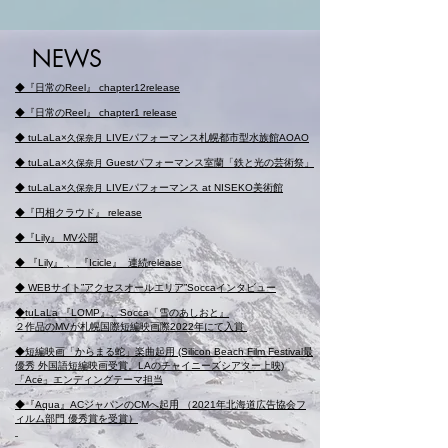
NEWS
​◆
『日常のReel』 chapter12r
elease
◆
『日常のReel』 chapter1 r
elease
◆
tuLaLa×
LIVEパ
フォーマンス
札幌都市型水族館AOAO
久保奈月
◆
tuLaLa×
Guestパ
フォーマンス
室蘭「鉄と光の芸術祭」
久保奈月
◆
tuLaLa×
LIVE
パフォーマンス at NISEKO
美術館
久保奈月
◆
『円相クラウド』 r
elease
◆
『
Lily
』
MV公開
◆
『Lily』
、
『Icicle』
連続release
◆
WEBサイト”アクセスオールエリア”Soccaインタビュー
◆t
uLaLa
『
LOMP
』
、Socca「雪のあしおと
』
２作品のMVが札幌国際短編映画際2022年にて入賞
◆
短編映画「からまる蛇」楽曲起用 (Silicon Beach Film Festival最
優秀
外国語短編映画受賞。LAのチャイニーズシアター上映)
「Ace」エンディングテーマ担当
◆
『
Aqua』ACジャパンのCMへ起用 （2021年北海道広告協会フ
ィルム部門 優秀賞を受賞）