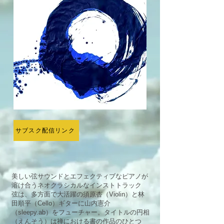
サブスク配信リンク
美しい弦サウンドとエフェクティブなピアノが
溶け合うネオクラシカルなインストトラック
弦は、多方面で大活躍の須原杏（Violin）と林
田順平（Cello）ギターに山内憲介
（sleepy.ab）をフューチャー。タイトルの円相
（えんそう）は禅における書の作品のひとつ